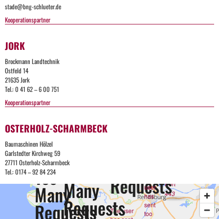
stade@bng-schlueter.de
Kooperationspartner
The
user
has
JORK
sent
too
Brockmann Landtechnik
many
Ostfeld 14
requests
21635 Jork
in a
Tel.: 0 41 62 – 6 00 751
given
amount
Kooperationspartner
Too
of time.
OSTERHOLZ-SCHARMBECK
Many
Too
Baumaschinen Hölzel
Requests
Apache
Garlstedter Kirchweg 59
Server
Many
27711 Osterholz-Scharmbeck
Too
at bng-
Too
Tel.: 0174 – 92 84 234
schlueter.de
Requests
The
Many
Port
Many
user
443
has
Requests
Requests
sent
The user
too