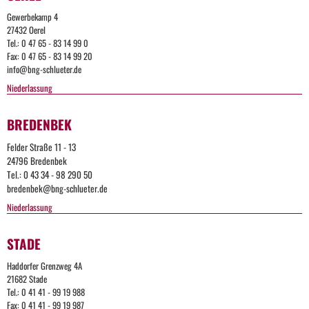
Gewerbekamp 4
27432 Oerel
Tel.: 0 47 65 - 83 14 99 0
Fax: 0 47 65 - 83 14 99 20
info@bng-schlueter.de
Niederlassung
BREDENBEK
Felder Straße 11 - 13
24796 Bredenbek
Tel.: 0 43 34 - 98 290 50
bredenbek@bng-schlueter.de
Niederlassung
STADE
Too
Haddorfer Grenzweg 4A
Many
21682 Stade
Tel.: 0 41 41 - 99 19 988
Request
Fax: 0 41 41 - 99 19 987