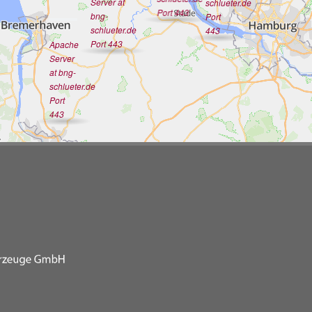
Server at
schlueter.de
Port 443
bng-
Port
schlueter.de
443
Port 443
Apache
Server
at bng-
schlueter.de
Port
443