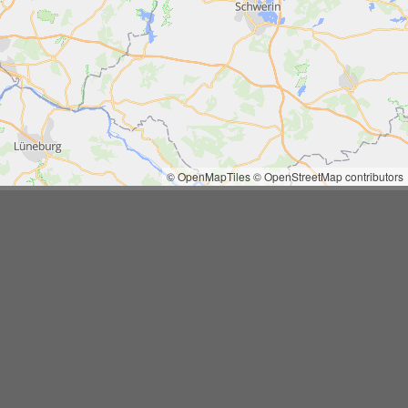
© OpenMapTiles
© OpenStreetMap contributors