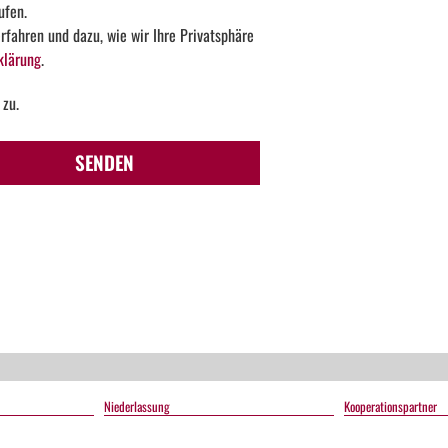
ufen.
fahren und dazu, wie wir Ihre Privatsphäre
klärung
.
 zu.
Too
SENDEN
Many
Request
The
user
has
sent
too
many
requests
in a
Niederlassung
Kooperationspartner
given
amount