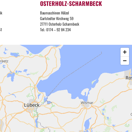
OSTERHOLZ-SCHARMBECK
ik
Baumaschinen Hölzel
Garlstedter Kirchweg 59
27711 Osterholz-Scharmbeck
51
Tel.: 0174 – 92 84 234