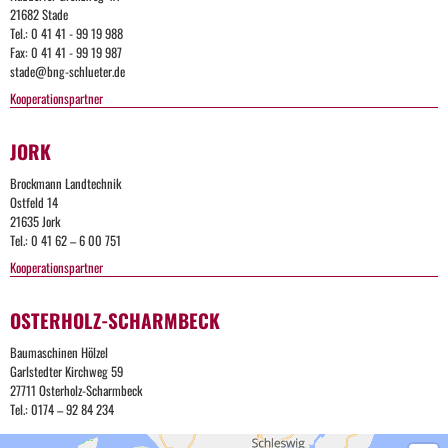
21682 Stade
Tel.: 0 41 41 - 99 19 988
Fax: 0 41 41 - 99 19 987
stade@bng-schlueter.de
Kooperationspartner
JORK
Brockmann Landtechnik
Ostfeld 14
21635 Jork
Tel.: 0 41 62 – 6 00 751
Kooperationspartner
OSTERHOLZ-SCHARMBECK
Baumaschinen Hölzel
Garlstedter Kirchweg 59
27711 Osterholz-Scharmbeck
Tel.: 0174 – 92 84 234