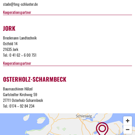
stade@bng-schlueter.de
Kooperationspartner
JORK
Brockmann Landtechnik
Ostfeld 14
21635 Jork
Tel.: 0 41 62 – 6 00 751
Kooperationspartner
OSTERHOLZ-SCHARMBECK
Baumaschinen Hölzel
Garlstedter Kirchweg 59
27711 Osterholz-Scharmbeck
Tel.: 0174 – 92 84 234