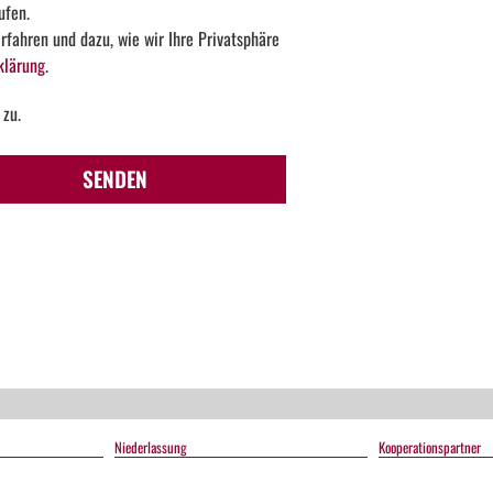
ufen.
fahren und dazu, wie wir Ihre Privatsphäre
klärung
.
 zu.
Too
SENDEN
Many
Reques
The
user
has
sent
too
many
requests
in a
Niederlassung
Kooperationspartner
given
amount