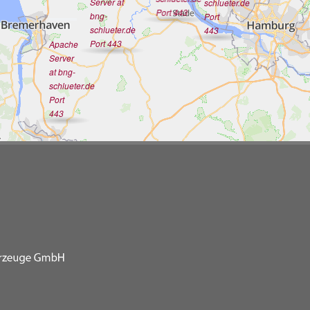
Server at
schlueter.de
Port 443
bng-
Port
schlueter.de
443
Port 443
Apache
Server
at bng-
schlueter.de
Port
443