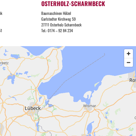
OSTERHOLZ-SCHARMBECK
ik
Baumaschinen Hölzel
Garlstedter Kirchweg 59
27711 Osterholz-Scharmbeck
51
Tel.: 0174 – 92 84 234