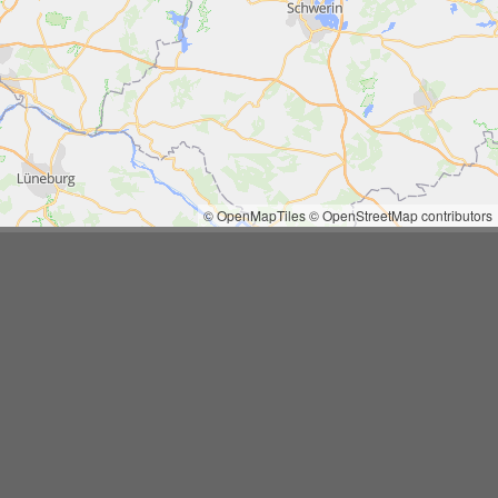
© OpenMapTiles
© OpenStreetMap contributors