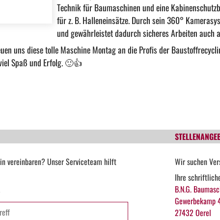
Technik für Baumaschinen
und eine Kabinenschutzb
für z. B. Halleneinsätze. Durch sein 360° Kamerasy
und gewährleistet dadurch sicheres Arbeiten auch a
euen uns diese tolle Maschine Montag an die Profis der Baustoffrecy
viel Spaß und Erfolg.
🙂
👍
STELLENANGE
in vereinbaren? Unser Serviceteam hilft
Wir suchen Ver
Ihre schriftlic
B.N.G. Baumasc
*
Gewerbekamp 
27432 Oerel