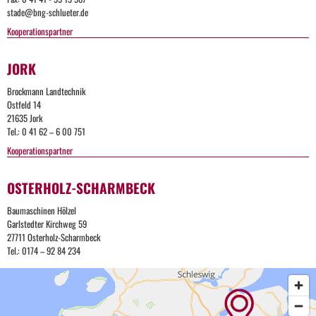
stade@bng-schlueter.de
Kooperationspartner
JORK
Brockmann Landtechnik
Ostfeld 14
21635 Jork
Tel.: 0 41 62 – 6 00 751
Kooperationspartner
OSTERHOLZ-SCHARMBECK
Baumaschinen Hölzel
Garlstedter Kirchweg 59
27711 Osterholz-Scharmbeck
Tel.: 0174 – 92 84 234