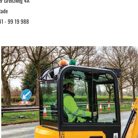
er Grenzweg 4A
tade
 - 99 19 988