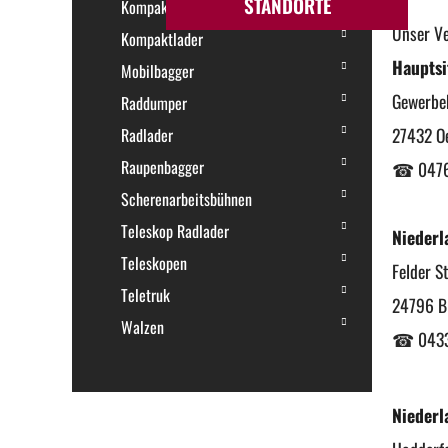
STANDORTE
Kompakte Raupenlader
Unser Ve
Kompaktlader
Hauptsi
Mobilbagger
Gewerbe
Raddumper
27432 Oe
Radlader
Raupenbagger
☎ 04765
Scherenarbeitsbühnen
Teleskop Radlader
Niederl
Teleskopen
Felder S
Teletruk
24796 B
Walzen
☎ 04334
Niederl