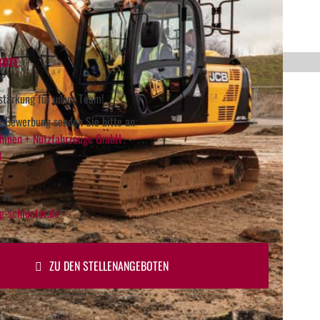
BOTE
stärkung für unser Team!
he Bewerbung senden Sie bitte an:
hinen + Nutzfahrzeuge GmbH
4
 an:
-schlueter.de
ZU DEN STELLENANGEBOTEN