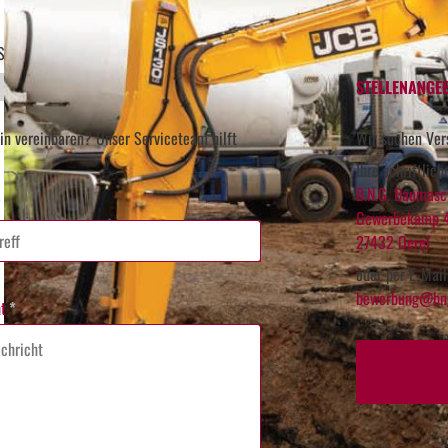
 Seite:
Handel
Baumaschinenprogramm
STELLENANGE
in vereinbaren? Unser Serviceteam hilft
Wir suchen Ver
Ihre schriftlic
B.N.G. Baumasc
*
Gewerbekamp 
27432 Oerel
oder per E-Mail
bewerbung@bng
t
*