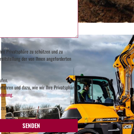
hre Privatsphäre zu schützen und zu
reitstellung der von Ihnen angeforderten
ufen.
fahren und dazu, wie wir Ihre Privatsphäre
klärung
.
 zu.
Too
SENDEN
Many