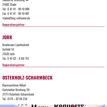
Many
21682 Stade
Tel.: 0 41 41 - 99 19 988
Request
Fax: 0 41 41 - 99 19 987
stade@bng-schlueter.de
Kooperationspartner
The
user
has
JORK
sent
too
Brockmann Landtechnik
many
Ostfeld 14
requests
21635 Jork
in a
Tel.: 0 41 62 – 6 00 751
given
amount
Kooperationspartner
Too
of time.
OSTERHOLZ-SCHARMBECK
Many
Too
Baumaschinen Hölzel
Requests
Apache
Garlstedter Kirchweg 59
Server
Many
27711 Osterholz-Scharmbeck
Too
at bng-
Too
Tel.: 0174 – 92 84 234
schlueter.de
Requests
The
Port
user