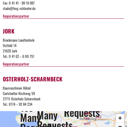
Request
Fax: 0 41 41 - 99 19 987
stade@bng-schlueter.de
Kooperationspartner
The
user
has
JORK
sent
too
Brockmann Landtechnik
many
Ostfeld 14
requests
21635 Jork
in a
Tel.: 0 41 62 – 6 00 751
given
amount
Kooperationspartner
Too
of time.
OSTERHOLZ-SCHARMBECK
Many
Too
Baumaschinen Hölzel
Requests
Apache
Garlstedter Kirchweg 59
Server
Many
27711 Osterholz-Scharmbeck
Too
at bng-
Too
Tel.: 0174 – 92 84 234
schlueter.de
Requests
The
Many
Port
Many
user
443
has
Requests
sent
The user