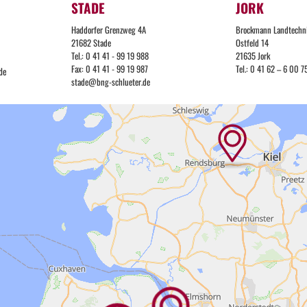
STADE
JORK
Haddorfer Grenzweg 4A
Brockmann Landtechn
21682 Stade
Ostfeld 14
Tel.: 0 41 41 - 99 19 988
21635 Jork
Fax: 0 41 41 - 99 19 987
Tel.: 0 41 62 – 6 00 7
de
stade@bng-schlueter.de