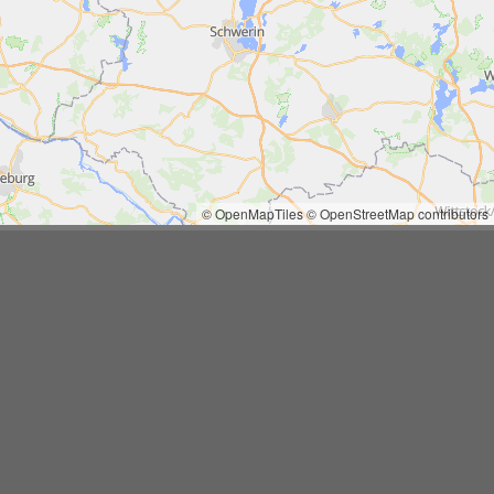
© OpenMapTiles
© OpenStreetMap contributors