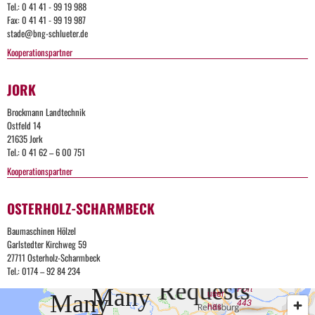
Tel.: 0 41 41 - 99 19 988
Reques
Fax: 0 41 41 - 99 19 987
stade@bng-schlueter.de
Kooperationspartner
The
user
has
JORK
sent
too
Brockmann Landtechnik
many
Ostfeld 14
requests
21635 Jork
in a
Tel.: 0 41 62 – 6 00 751
given
amount
Kooperationspartner
of time.
Too
OSTERHOLZ-SCHARMBECK
Many
Baumaschinen Hölzel
Apache
Too
Requests
Garlstedter Kirchweg 59
Server
27711 Osterholz-Scharmbeck
Many
at bng-
Too
Tel.: 0174 – 92 84 234
Too
schlueter.de
The
Requests
Port
Many
user
Many
443
has