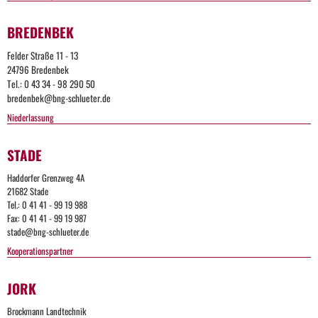
BREDENBEK
Felder Straße 11 - 13
24796 Bredenbek
Tel.: 0 43 34 - 98 290 50
bredenbek@bng-schlueter.de
Niederlassung
STADE
Too
Haddorfer Grenzweg 4A
Many
21682 Stade
Tel.: 0 41 41 - 99 19 988
Request
Fax: 0 41 41 - 99 19 987
stade@bng-schlueter.de
Kooperationspartner
The
user
has
JORK
sent
too
Brockmann Landtechnik
many