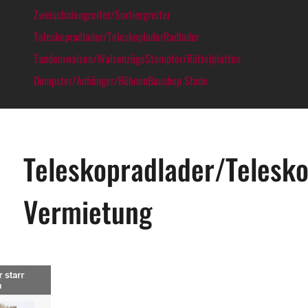
Zweischalengreifer/Sortiergreifer
Teleskopradlader/Teleskoplader
Radlader
Tandemwalzen/Walzenzüge
Stampfer/Rüttelplatten
Dumpster/Anhänger/Bühnen
Baushop Stade
Teleskopradlader/Telesk
Vermietung