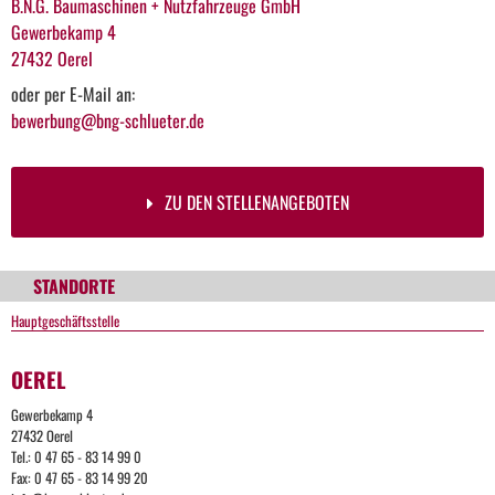
B.N.G. Baumaschinen + Nutzfahrzeuge GmbH
Gewerbekamp 4
27432 Oerel
oder per E-Mail an:
bewerbung@bng-schlueter.de
ZU DEN STELLENANGEBOTEN
STANDORTE
Hauptgeschäftsstelle
OEREL
Gewerbekamp 4
27432 Oerel
Tel.: 0 47 65 - 83 14 99 0
Fax: 0 47 65 - 83 14 99 20