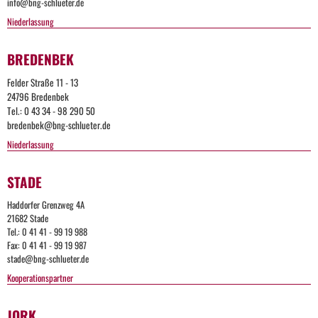
info@bng-schlueter.de
Niederlassung
BREDENBEK
Felder Straße 11 - 13
24796 Bredenbek
Tel.: 0 43 34 - 98 290 50
bredenbek@bng-schlueter.de
Niederlassung
STADE
Too
Haddorfer Grenzweg 4A
Many
21682 Stade
Tel.: 0 41 41 - 99 19 988
Request
Fax: 0 41 41 - 99 19 987
stade@bng-schlueter.de
Kooperationspartner
The
user
has
JORK