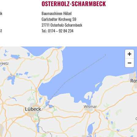
OSTERHOLZ-SCHARMBECK
ik
Baumaschinen Hölzel
Garlstedter Kirchweg 59
27711 Osterholz-Scharmbeck
51
Tel.: 0174 – 92 84 234