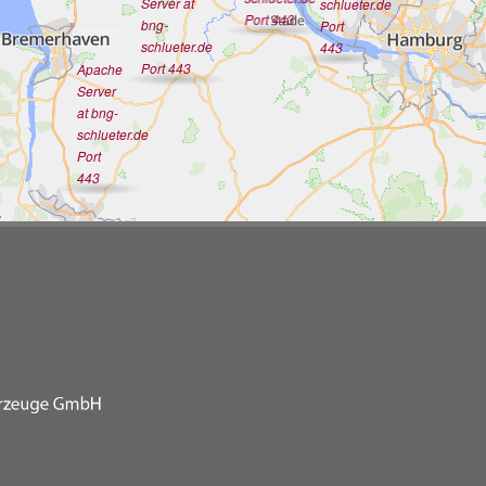
Server at
schlueter.de
Port 443
bng-
Port
schlueter.de
443
Port 443
Apache
Server
at bng-
schlueter.de
Port
443