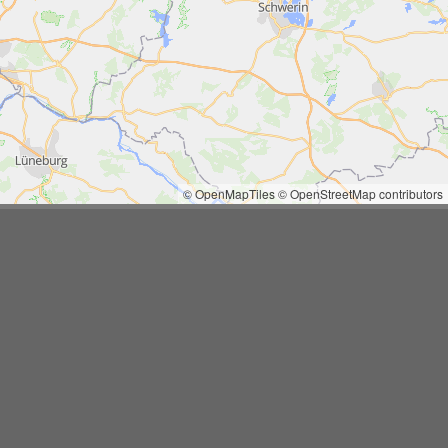
© OpenMapTiles
© OpenStreetMap contributors