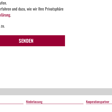
ufen.
fahren und dazu, wie wir Ihre Privatsphäre
klärung
.
 zu.
Too
SENDEN
Many
Request
The
user
has
sent
too
many
requests
in a
Niederlassung
Kooperationspartner
given
amount