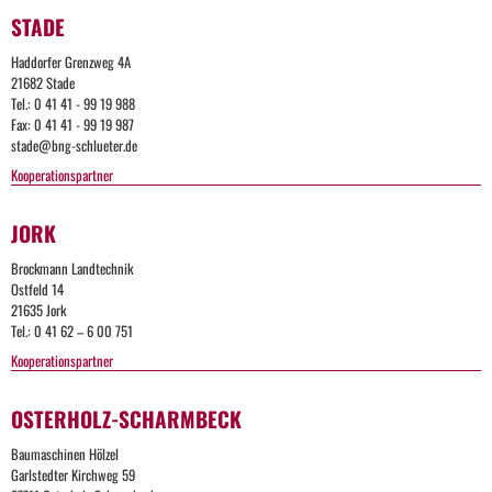
STADE
Too
Haddorfer Grenzweg 4A
Many
21682 Stade
Tel.: 0 41 41 - 99 19 988
Request
Fax: 0 41 41 - 99 19 987
stade@bng-schlueter.de
Kooperationspartner
The
user
has
JORK
sent
too
Brockmann Landtechnik
many
Ostfeld 14
requests
21635 Jork
in a
Tel.: 0 41 62 – 6 00 751
given
amount
Kooperationspartner
Too
of time.
OSTERHOLZ-SCHARMBECK
Many
Too
Baumaschinen Hölzel
Requests
Apache
Garlstedter Kirchweg 59
Server