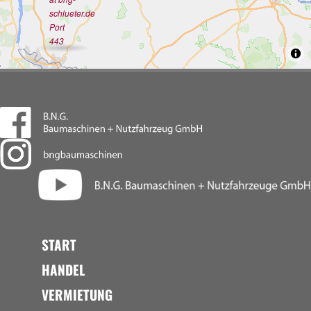
schlueter.de
Port
443
START
HANDEL
VERMIETUNG