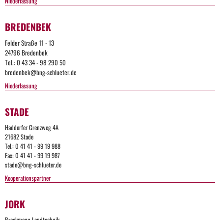
Niederlassung
BREDENBEK
Felder Straße 11 - 13
24796 Bredenbek
Tel.: 0 43 34 - 98 290 50
bredenbek@bng-schlueter.de
Niederlassung
STADE
Too
Haddorfer Grenzweg 4A
Many
21682 Stade
Tel.: 0 41 41 - 99 19 988
Request
Fax: 0 41 41 - 99 19 987
stade@bng-schlueter.de
Kooperationspartner
The
user
has
JORK
sent
too
Brockmann Landtechnik