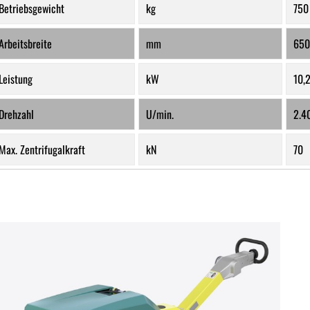
Betriebsgewicht
kg
750
Arbeitsbreite
mm
650
Leistung
kW
10,
Drehzahl
U/min.
2.4
Max. Zentrifugalkraft
kN
70