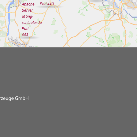
Port 443
Apache
Server
at bng-
schlueter.de
Port
443