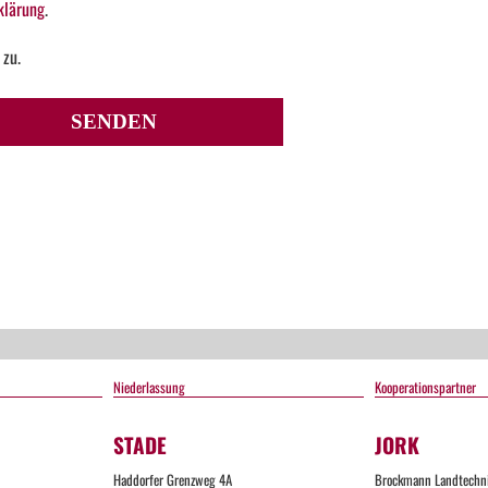
klärung
.
 zu.
Too
SENDEN
Many
Reques
The
user
has
sent
too
many
requests
in a
Niederlassung
Kooperationspartner
given
amount
of time.
STADE
JORK
Too
Haddorfer Grenzweg 4A
Brockmann Landtechn