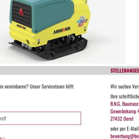
STELLENANGE
in vereinbaren? Unser Serviceteam hilft
Wir suchen Ver
Ihre schriftlic
B.N.G. Baumasc
*
Gewerbekamp 
27432 Oerel
oder per E-Mail
bewerbung@bng