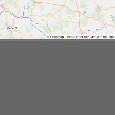
© OpenMapTiles
© OpenStreetMap contributors