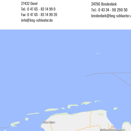
27432 Oerel
24796 Bredenbek
Tel.: 0 47 65 - 83 14 99 0
Tel.: 0 43 34 - 98 290 50
Fax: 0 47 65 - 83 14 99 20
bredenbek@bng-schlueter.
info@bng-schlueter.de