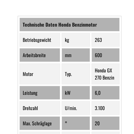
Technische Daten Honda Benzinmotor
Betriebsgewicht
kg
263
Arbeitsbreite
mm
600
Honda GX
Motor
Typ.
270 Benzin
Leistung
kW
6,0
Drehzahl
U/min.
3.100
Max. Schräglage
°
20