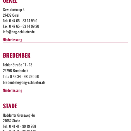
OEREL
Gewerbekamp 4
27432 Oerel
Tel.: 0 47 65 - 83 14 99 0
Fax: 0 47 65 - 83 14 99 20
info@bng-schlueter.de
Niederlassung
BREDENBEK
Felder Straße 11 - 13
24796 Bredenbek
Tel.: 0 43 34 - 98 290 50
bredenbek@bng-schlueter.de
Niederlassung
STADE
Too
Haddorfer Grenzweg 4A
Many
21682 Stade
Tel.: 0 41 41 - 99 19 988