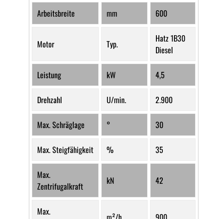
Arbeitsbreite
mm
600
Hatz 1B30
Motor
Typ.
Diesel
Leistung
kW
4,5
Drehzahl
U/min.
2.900
Max. Schräglage
°
30
Max. Steigfähigkeit
%
35
Max.
kN
42
Zentrifugalkraft
Max.
m²/h
900