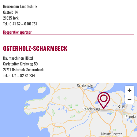
Brockmann Landtechnik
Ostfeld 14
21635 Jork
Tel.: 0 41 62 – 6 00 751
Kooperationspartner
OSTERHOLZ-SCHARMBECK
Baumaschinen Hölzel
Garlstedter Kirchweg 59
27711 Osterholz-Scharmbeck
Tel.: 0174 – 92 84 234